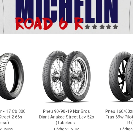
r - 17 Cb 300
Pneu 90/90-19 Nxr Bros
Pneu 160/60zr
Street 2 66s
Diant Anakee Street Lev 52p
Tras 69w Pilot
ess) ...
(Tubeless...
R (
: 35099
Código: 35102
Código