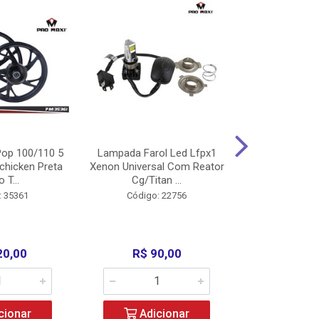
op 100/110 5
Lampada Farol Led Lfpx1
Manopla Pro M
chicken Preta
Xenon Universal Com Reator
Mpx1 Alum
o T...
Cg/Titan ...
Bros/Xre/
: 35361
Código: 22756
Código:
20,00
R$ 90,00
R$ 4
cionar
Adicionar
Adic