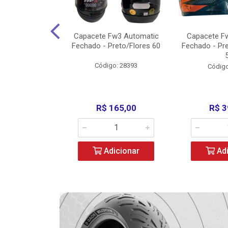
3 X Open Eagle
Capacete Fw3 Automatic
Capacete F
l/Amarelo - 58
Fechado - Preto/Flores 60
Fechado - Pr
o: 36734
Código: 28393
Código
279,00
R$ 165,00
R$ 3
icionar
Adicionar
Adi