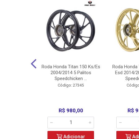
Carenagens E
Roda Honda Titan 150 Ks/Es
Roda Honda 
Titan 150 2004
2004/2014 5 Palitos
Esd 2014/20
/Fan ...
Speedchicken ...
Speedc
o: 30714
Código: 27345
Código
200,00
R$ 980,00
R$ 9
icionar
Adicionar
Adi