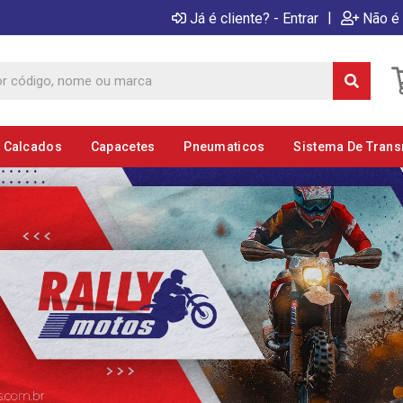
|
Já é cliente? - Entrar
Não é 
E Calcados
Capacetes
Pneumaticos
Sistema De Tran