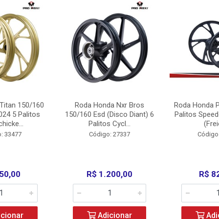
Titan 150/160
Roda Honda Nxr Bros
Roda Honda P
24 5 Palitos
150/160 Esd (Disco Diant) 6
Palitos Speed
hicke...
Palitos Cycl...
(Frei
: 33477
Código: 27337
Código
50,00
R$ 1.200,00
R$ 8
cionar
Adicionar
Adi