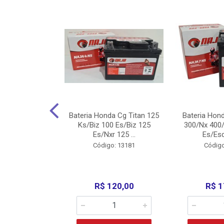
nda Cg Titan
Bateria Honda Cg Titan 125
Bateria Hon
150/160
Ks/Biz 100 Es/Biz 125
300/Nx 400/
/Fan 125 200...
Es/Nxr 125 ...
Es/Esd
o: 5317
Código: 13181
Código
135,00
R$ 120,00
R$ 1