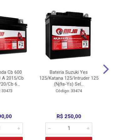
nda Cb 600
Bateria Suzuki Yes
Bateria
8 A 2015/Cb
125/Katana 125/Intruder 125
Xtz125/Crypto
20/Cb 6...
(Nj9a-Ys) Sel...
110/Super 1
: 33473
Código: 33474
Código:
90,00
R$ 250,00
R$ 17