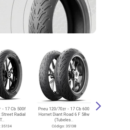
 - 17 Cb 500f
Pneu 120/70zr - 17 Cb 600
Pneu 90/90-
 Street Radial
Hornet Diant Road 6 F 58w
125/150/160 Y
T...
(Tubeles...
Tras Pil
: 35134
Código: 35138
Código: