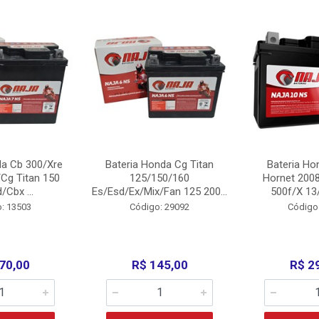
da Cb 300/Xre
Bateria Honda Cg Titan
Bateria Ho
Cg Titan 150
125/150/160
Hornet 200
/Cbx ...
Es/Esd/Ex/Mix/Fan 125 200...
500f/X 13/
: 13503
Código: 29092
Código
70,00
R$ 145,00
R$ 2