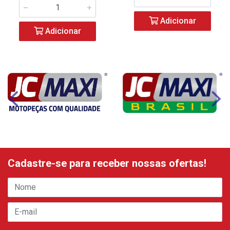
Adicionar
Adicionar
Cadastre-se para receber nossas ofertas!