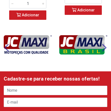
Adicionar
Adicionar
Cadastre-se para receber nossas ofertas!