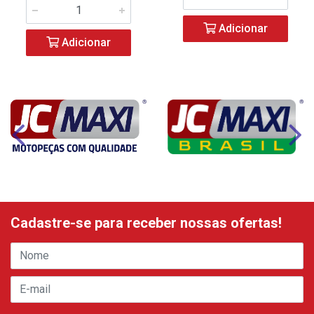
Adicionar
Adicionar
Cadastre-se para receber nossas ofertas!