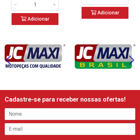
Adicionar
Adicionar
Cadastre-se para receber nossas ofertas!