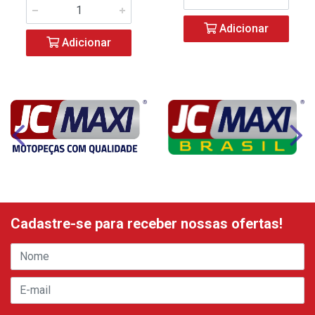
Adicionar
Adicionar
Cadastre-se para receber nossas ofertas!