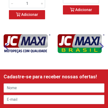
Adicionar
Adicionar
Cadastre-se para receber nossas ofertas!