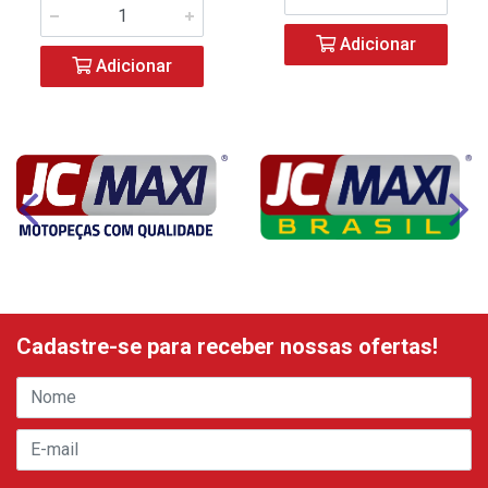
Adicionar
Adicionar
Cadastre-se para receber nossas ofertas!