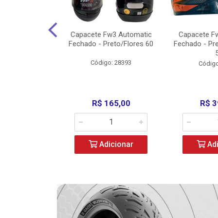
3 X Open Eagle
Capacete Fw3 Automatic
Capacete F
l/Amarelo - 58
Fechado - Preto/Flores 60
Fechado - Pr
o: 36734
Código: 28393
Código
279,00
R$ 165,00
R$ 3
icionar
Adicionar
Adi