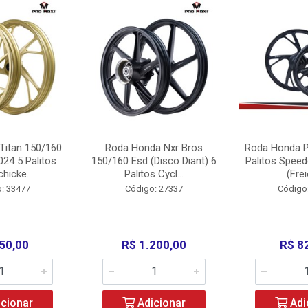
Titan 150/160
Roda Honda Nxr Bros
Roda Honda P
24 5 Palitos
150/160 Esd (Disco Diant) 6
Palitos Speed
hicke...
Palitos Cycl...
(Frei
: 33477
Código: 27337
Código
50,00
R$ 1.200,00
R$ 8
cionar
Adicionar
Adi