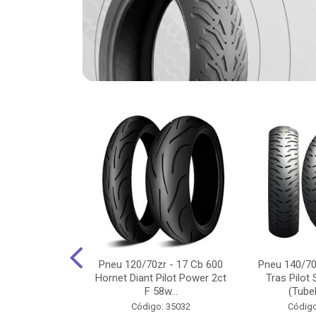
-18 Cg/Titan
Pneu 120/70zr - 17 Cb 600
Pneu 140/70
 Ybr/Fazer 150
Hornet Diant Pilot Power 2ct
Tras Pilot 
Pilot ...
F 58w...
(Tubel
o: 35350
Código: 35032
Código