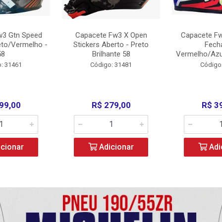
w3 Gtn Speed
Capacete Fw3 X Open
Capacete Fw
eto/Vermelho -
Stickers Aberto - Preto
Fech
58
Brilhante 58
Vermelho/Azu
: 31461
Código: 31481
Código
99,00
R$ 279,00
R$ 3
cionar
Adicionar
Adi