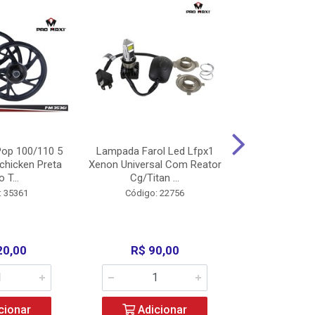
op 100/110 5
Lampada Farol Led Lfpx1
Manopla Pro M
chicken Preta
Xenon Universal Com Reator
Mpx1 Alum
o T...
Cg/Titan ...
Bros/Xre/
: 35361
Código: 22756
Código:
20,00
R$ 90,00
R$ 4
cionar
Adicionar
Adic