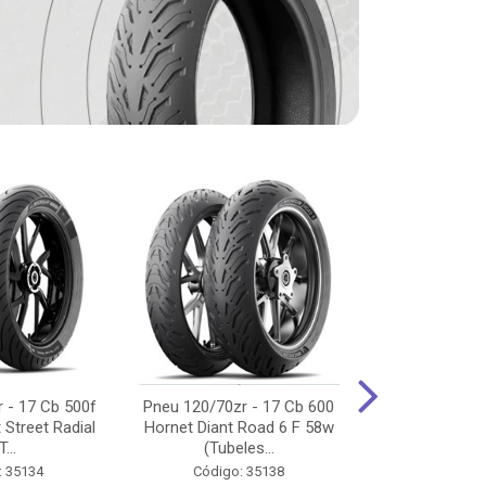
 - 17 Cb 500f
Pneu 120/70zr - 17 Cb 600
Pneu 90/90-
 Street Radial
Hornet Diant Road 6 F 58w
125/150/160 Y
T...
(Tubeles...
Tras Pil
: 35134
Código: 35138
Código: