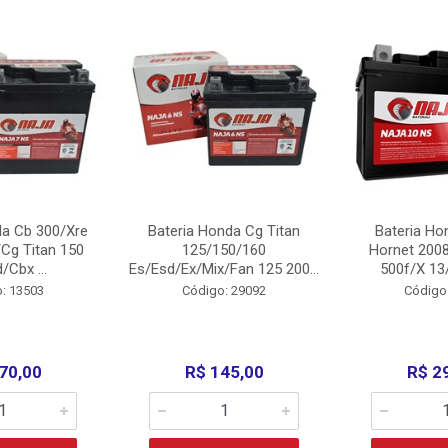
da Cb 300/Xre
Bateria Honda Cg Titan
Bateria Ho
Cg Titan 150
125/150/160
Hornet 200
/Cbx ...
Es/Esd/Ex/Mix/Fan 125 200...
500f/X 13/
: 13503
Código: 29092
Código
70,00
R$ 145,00
R$ 2