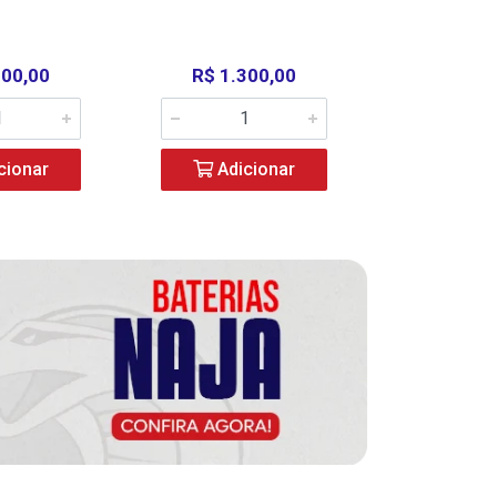
000,00
R$ 1.300,00
R$ 39
cionar
Adicionar
Adic