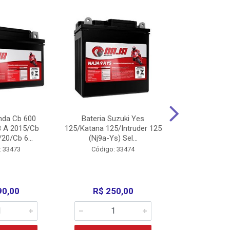
nda Cb 600
Bateria Suzuki Yes
Bateria
8 A 2015/Cb
125/Katana 125/Intruder 125
Xtz125/Crypto
20/Cb 6...
(Nj9a-Ys) Sel...
110/Super 1
: 33473
Código: 33474
Código:
90,00
R$ 250,00
R$ 17