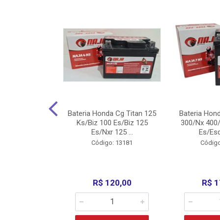
nda Cg Titan
Bateria Honda Cg Titan 125
Bateria Hon
150/160
Ks/Biz 100 Es/Biz 125
300/Nx 400/
/Fan 125 200...
Es/Nxr 125 ...
Es/Esd
o: 5317
Código: 13181
Código
135,00
R$ 120,00
R$ 1