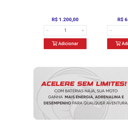
390,00
R$ 1.200,00
R$ 6
icionar
Adicionar
Adi