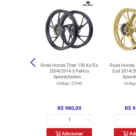
Carenagens E
Roda Honda Titan 150 Ks/Es
Roda Honda 
Titan 150 2004
2004/2014 5 Palitos
Esd 2014/20
/Fan ...
Speedchicken ...
Speedc
o: 30714
Código: 27345
Código
200,00
R$ 980,00
R$ 9
icionar
Adicionar
Adi