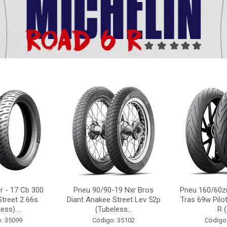
r - 17 Cb 300
Pneu 90/90-19 Nxr Bros
Pneu 160/60zr
Street 2 66s
Diant Anakee Street Lev 52p
Tras 69w Pilot
ess) ...
(Tubeless...
R (
: 35099
Código: 35102
Código