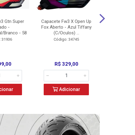
3 Gtn Super
Capacete Fw3 X Open Up
Capacete F
ado -
Fox Aberto - Azul Tiffany
Fechado -
l/Branco - 58
(C/Oculos) ...
(C/Oculo
: 31936
Código: 34745
Código:
99,00
R$ 329,00
R$ 52
cionar
Adicionar
Adic