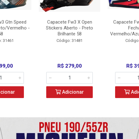
w3 Gtn Speed
Capacete Fw3 X Open
Capacete Fw
eto/Vermelho -
Stickers Aberto - Preto
Fech
58
Brilhante 58
Vermelho/Azu
: 31461
Código: 31481
Código
99,00
R$ 279,00
R$ 3
cionar
Adicionar
Adi