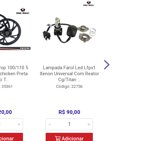
op 100/110 5
Lampada Farol Led Lfpx1
Manopla Pro M
chicken Preta
Xenon Universal Com Reator
Mpx1 Alum
o T...
Cg/Titan ...
Bros/Xre/
: 35361
Código: 22756
Código:
20,00
R$ 90,00
R$ 4
cionar
Adicionar
Adic