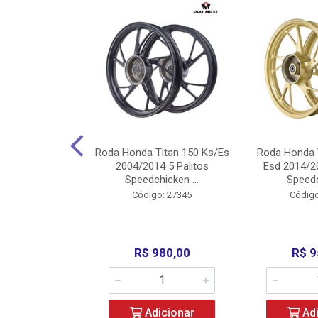
Carenagens E
Roda Honda Titan 150 Ks/Es
Roda Honda 
Titan 150 2004
2004/2014 5 Palitos
Esd 2014/20
/Fan ...
Speedchicken ...
Speedc
o: 30714
Código: 27345
Código
200,00
R$ 980,00
R$ 9
icionar
Adicionar
Adi