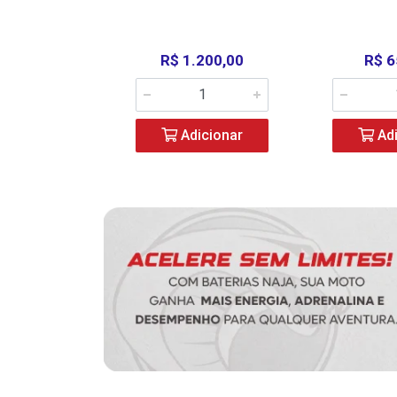
390,00
R$ 1.200,00
R$ 6
icionar
Adicionar
Adi