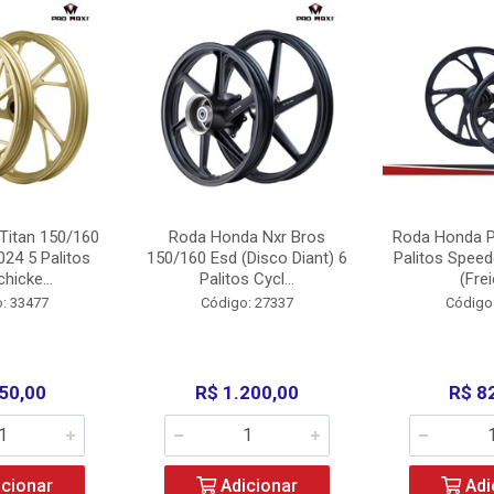
Titan 150/160
Roda Honda Nxr Bros
Roda Honda P
24 5 Palitos
150/160 Esd (Disco Diant) 6
Palitos Speed
hicke...
Palitos Cycl...
(Frei
: 33477
Código: 27337
Código
50,00
R$ 1.200,00
R$ 8
cionar
Adicionar
Adi