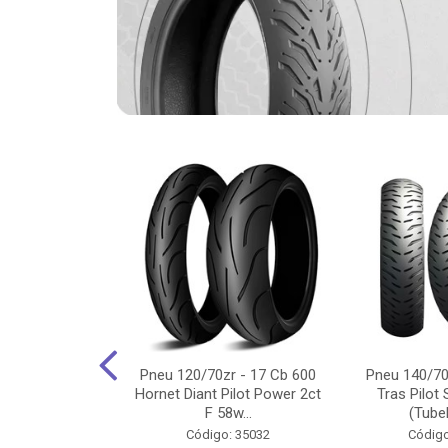
-18 Cg/Titan
Pneu 120/70zr - 17 Cb 600
Pneu 140/70
 Ybr/Fazer 150
Hornet Diant Pilot Power 2ct
Tras Pilot 
Pilot ...
F 58w...
(Tubel
o: 35350
Código: 35032
Código