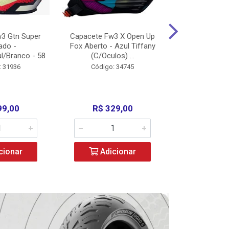
3 Gtn Super
Capacete Fw3 X Open Up
Capacete F
ado -
Fox Aberto - Azul Tiffany
Fechado -
l/Branco - 58
(C/Oculos) ...
(C/Oculo
: 31936
Código: 34745
Código:
99,00
R$ 329,00
R$ 52
cionar
Adicionar
Adic