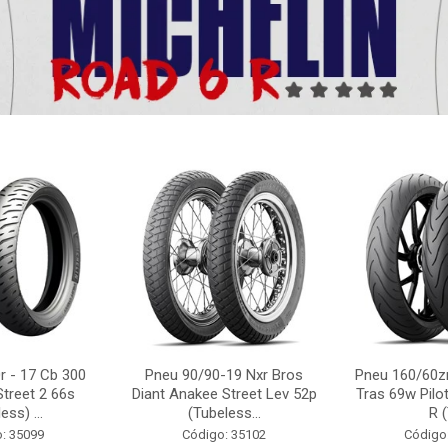
r - 17 Cb 300
Pneu 90/90-19 Nxr Bros
Pneu 160/60zr
Street 2 66s
Diant Anakee Street Lev 52p
Tras 69w Pilot
ess) ...
(Tubeless...
R (
: 35099
Código: 35102
Código