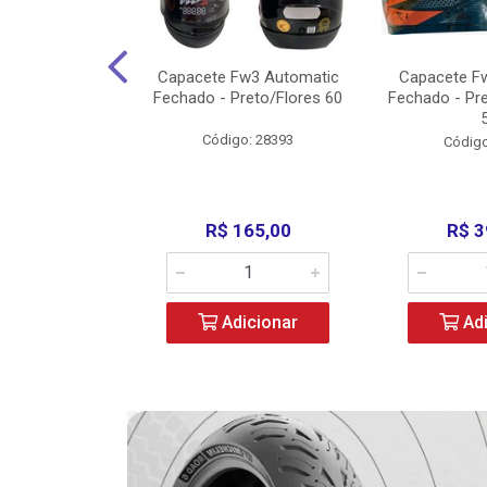
w3 X Open 43
Capacete Fw3 Automatic
Capacete F
ermelho/Verde
Fechado - Preto/Flores 60
Fechado - Pr
los) - ...
Código: 28393
o: 36246
Código
329,00
R$ 165,00
R$ 3
icionar
Adicionar
Adi