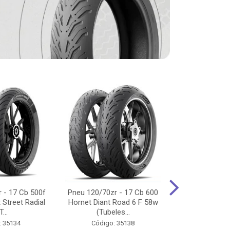
 - 17 Cb 500f
Pneu 120/70zr - 17 Cb 600
Pneu 90/90-
 Street Radial
Hornet Diant Road 6 F 58w
125/150/160 Y
T...
(Tubeles...
Tras Pil
: 35134
Código: 35138
Código: