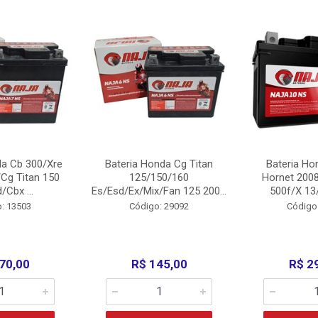
da Cb 300/Xre
Bateria Honda Cg Titan
Bateria Ho
Cg Titan 150
125/150/160
Hornet 200
/Cbx ...
Es/Esd/Ex/Mix/Fan 125 200...
500f/X 13/
: 13503
Código: 29092
Código
70,00
R$ 145,00
R$ 2