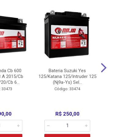
nda Cb 600
Bateria Suzuki Yes
Bateria
8 A 2015/Cb
125/Katana 125/Intruder 125
Xtz125/Crypto
20/Cb 6...
(Nj9a-Ys) Sel...
110/Super 1
: 33473
Código: 33474
Código:
90,00
R$ 250,00
R$ 17