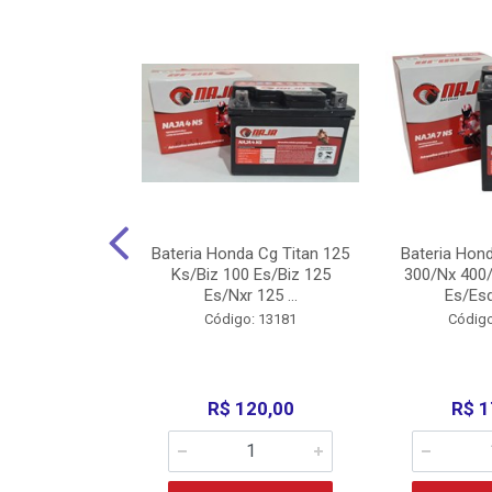
nda Cg Titan
Bateria Honda Cg Titan 125
Bateria Hon
150/160
Ks/Biz 100 Es/Biz 125
300/Nx 400/
/Fan 125 200...
Es/Nxr 125 ...
Es/Esd
o: 5317
Código: 13181
Código
135,00
R$ 120,00
R$ 1