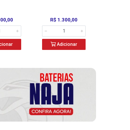
000,00
R$ 1.300,00
R$ 39
cionar
Adicionar
Adic