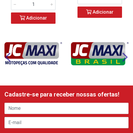
Adicionar
Adicionar
Cadastre-se para receber nossas ofertas!