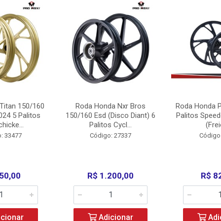
Titan 150/160
Roda Honda Nxr Bros
Roda Honda P
24 5 Palitos
150/160 Esd (Disco Diant) 6
Palitos Speed
hicke...
Palitos Cycl...
(Frei
: 33477
Código: 27337
Código
50,00
R$ 1.200,00
R$ 8
cionar
Adicionar
Adi