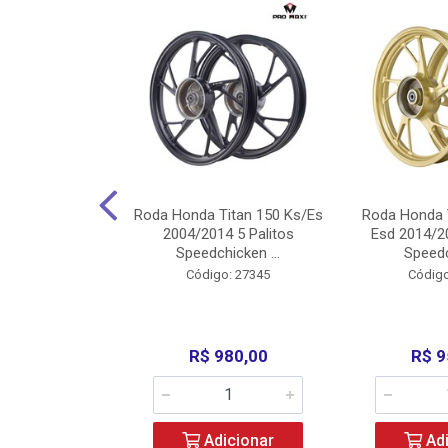
Carenagens E
Roda Honda Titan 150 Ks/Es
Roda Honda 
Titan 150 2004
2004/2014 5 Palitos
Esd 2014/20
/Fan ...
Speedchicken ...
Speedc
o: 30714
Código: 27345
Código
200,00
R$ 980,00
R$ 9
icionar
Adicionar
Adi