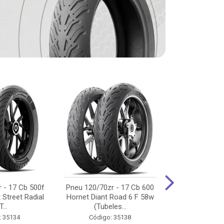
 - 17 Cb 500f
Pneu 120/70zr - 17 Cb 600
Pneu 90/90-
 Street Radial
Hornet Diant Road 6 F 58w
125/150/160 Y
T...
(Tubeles...
Tras Pil
: 35134
Código: 35138
Código: