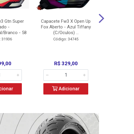
3 Gtn Super
Capacete Fw3 X Open Up
Capacete F
ado -
Fox Aberto - Azul Tiffany
Fechado -
l/Branco - 58
(C/Oculos) ...
(C/Oculo
: 31936
Código: 34745
Código:
99,00
R$ 329,00
R$ 52
cionar
Adicionar
Adic