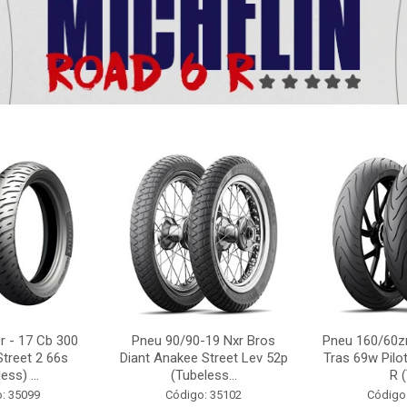
r - 17 Cb 300
Pneu 90/90-19 Nxr Bros
Pneu 160/60zr
Street 2 66s
Diant Anakee Street Lev 52p
Tras 69w Pilot
ess) ...
(Tubeless...
R (
: 35099
Código: 35102
Código