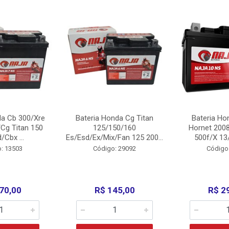
da Cb 300/Xre
Bateria Honda Cg Titan
Bateria Ho
Cg Titan 150
125/150/160
Hornet 200
/Cbx ...
Es/Esd/Ex/Mix/Fan 125 200...
500f/X 13/
: 13503
Código: 29092
Código
70,00
R$ 145,00
R$ 2