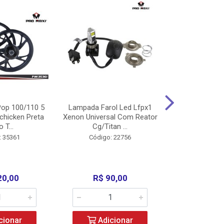
op 100/110 5
Lampada Farol Led Lfpx1
Manopla Pro M
chicken Preta
Xenon Universal Com Reator
Mpx1 Alum
o T...
Cg/Titan ...
Bros/Xre/
: 35361
Código: 22756
Código:
20,00
R$ 90,00
R$ 4
cionar
Adicionar
Adic