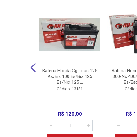
nda Cg Titan
Bateria Honda Cg Titan 125
Bateria Hon
150/160
Ks/Biz 100 Es/Biz 125
300/Nx 400/
/Fan 125 200...
Es/Nxr 125 ...
Es/Esd
o: 5317
Código: 13181
Código
135,00
R$ 120,00
R$ 1