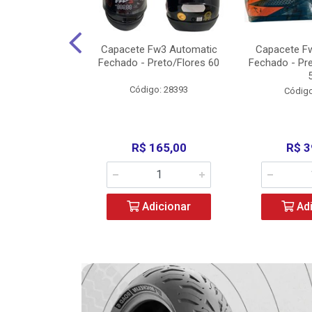
w3 X Open 43
Capacete Fw3 Automatic
Capacete F
ermelho/Verde
Fechado - Preto/Flores 60
Fechado - Pr
los) - ...
Código: 28393
o: 36246
Código
329,00
R$ 165,00
R$ 3
icionar
Adicionar
Adi