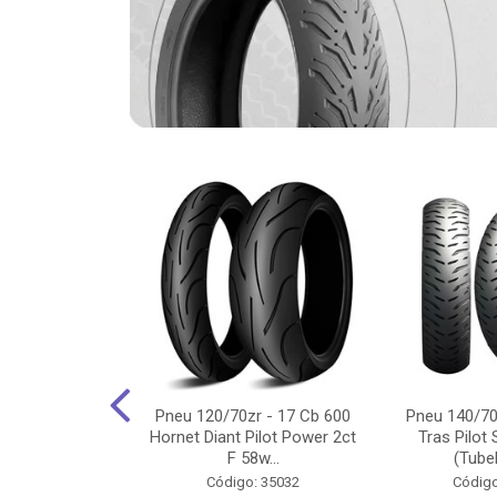
-18 Cg/Titan
Pneu 120/70zr - 17 Cb 600
Pneu 140/70
 Ybr/Fazer 150
Hornet Diant Pilot Power 2ct
Tras Pilot 
Pilot ...
F 58w...
(Tubel
o: 35350
Código: 35032
Código