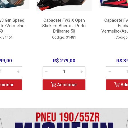
w3 Gtn Speed
Capacete Fw3 X Open
Capacete Fw
eto/Vermelho -
Stickers Aberto - Preto
Fech
58
Brilhante 58
Vermelho/Azu
: 31461
Código: 31481
Código
99,00
R$ 279,00
R$ 3
cionar
Adicionar
Adi