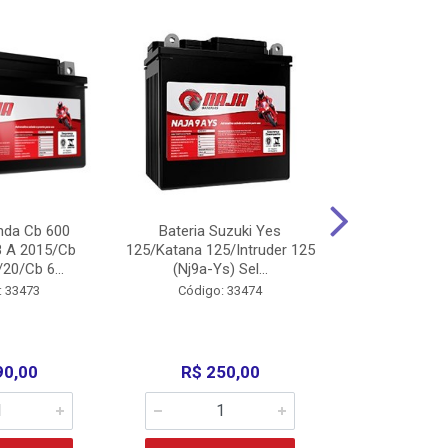
nda Cb 600
Bateria Suzuki Yes
Bateria
8 A 2015/Cb
125/Katana 125/Intruder 125
Xtz125/Crypto
20/Cb 6...
(Nj9a-Ys) Sel...
110/Super 1
: 33473
Código: 33474
Código:
90,00
R$ 250,00
R$ 17