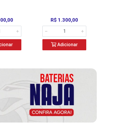
000,00
R$ 1.300,00
R$ 39
cionar
Adicionar
Adic