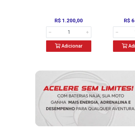
390,00
R$ 1.200,00
R$ 6
icionar
Adicionar
Adi