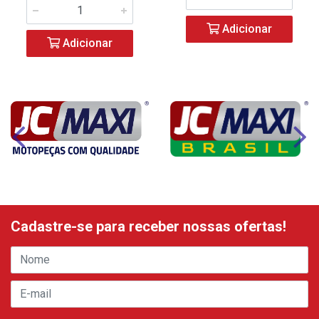
Adicionar
Adicionar
Cadastre-se para receber nossas ofertas!