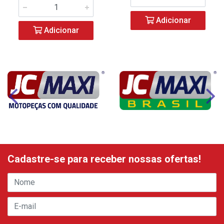
Adicionar
Adicionar
Cadastre-se para receber nossas ofertas!