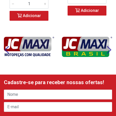
Adicionar
Adicionar
Cadastre-se para receber nossas ofertas!