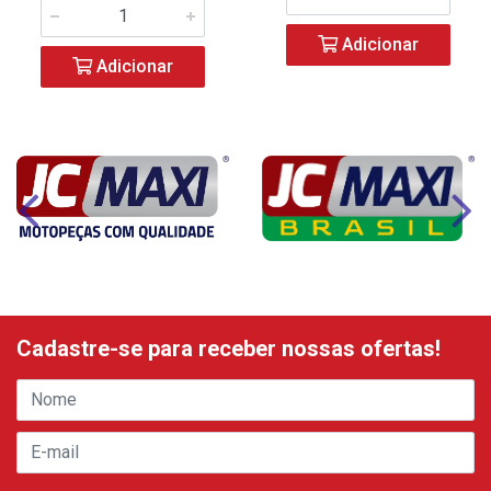
Adicionar
Adicionar
Cadastre-se para receber nossas ofertas!