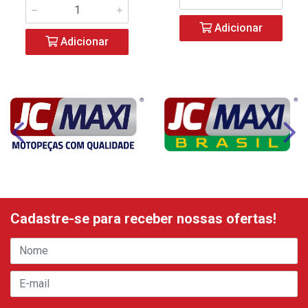
Adicionar
Adicionar
Cadastre-se para receber nossas ofertas!