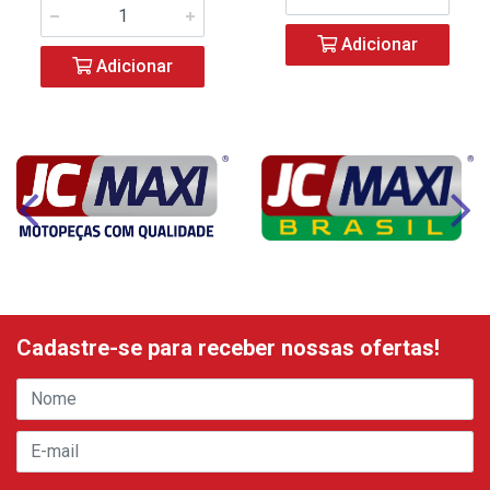
Adicionar
Adicionar
Cadastre-se para receber nossas ofertas!