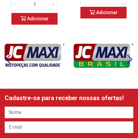
Adicionar
Adicionar
Cadastre-se para receber nossas ofertas!