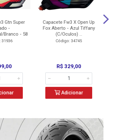
3 Gtn Super
Capacete Fw3 X Open Up
Capacete F
ado -
Fox Aberto - Azul Tiffany
Fechado -
l/Branco - 58
(C/Oculos) ...
(C/Oculo
: 31936
Código: 34745
Código:
99,00
R$ 329,00
R$ 52
cionar
Adicionar
Adic