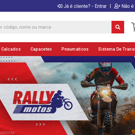
|
Já é cliente? - Entrar
Não é 
E Calcados
Capacetes
Pneumaticos
Sistema De Tran