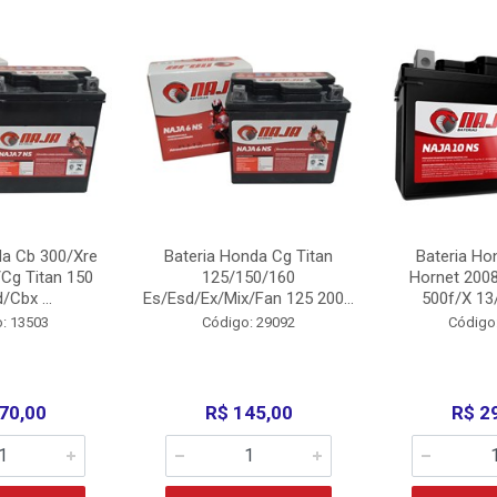
da Cb 300/Xre
Bateria Honda Cg Titan
Bateria Ho
Cg Titan 150
125/150/160
Hornet 200
/Cbx ...
Es/Esd/Ex/Mix/Fan 125 200...
500f/X 13/
: 13503
Código: 29092
Código
70,00
R$ 145,00
R$ 2