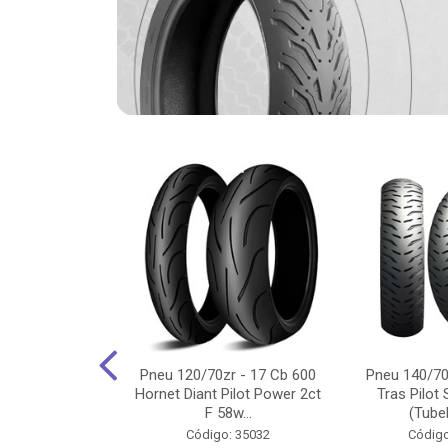
-18 Cg/Titan
Pneu 120/70zr - 17 Cb 600
Pneu 140/70
 Ybr/Fazer 150
Hornet Diant Pilot Power 2ct
Tras Pilot 
Pilot ...
F 58w...
(Tubel
o: 35350
Código: 35032
Código