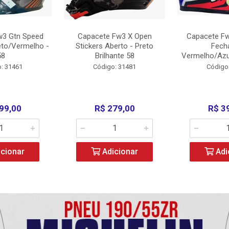
w3 Gtn Speed
Capacete Fw3 X Open
Capacete Fw
eto/Vermelho -
Stickers Aberto - Preto
Fech
58
Brilhante 58
Vermelho/Azu
: 31461
Código: 31481
Código
99,00
R$ 279,00
R$ 3
cionar
Adicionar
Adi