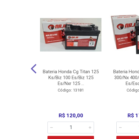
nda Cg Titan
Bateria Honda Cg Titan 125
Bateria Hon
150/160
Ks/Biz 100 Es/Biz 125
300/Nx 400/
/Fan 125 200...
Es/Nxr 125 ...
Es/Esd
o: 5317
Código: 13181
Código
135,00
R$ 120,00
R$ 1