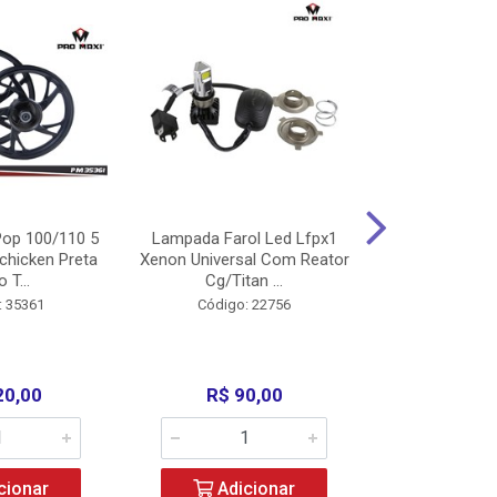
op 100/110 5
Lampada Farol Led Lfpx1
Manopla Pro M
chicken Preta
Xenon Universal Com Reator
Mpx1 Alum
o T...
Cg/Titan ...
Bros/Xre/
: 35361
Código: 22756
Código:
20,00
R$ 90,00
R$ 4
cionar
Adicionar
Adic