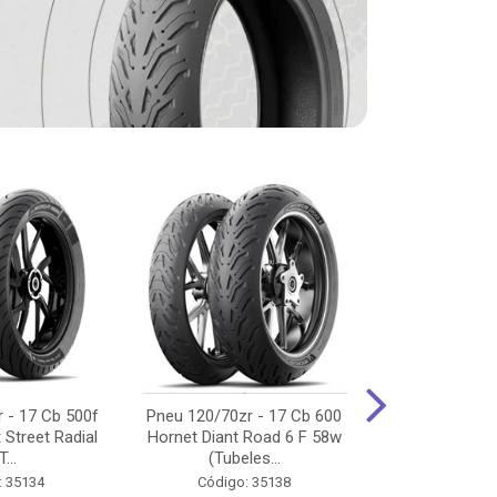
 - 17 Cb 500f
Pneu 120/70zr - 17 Cb 600
Pneu 90/90-
 Street Radial
Hornet Diant Road 6 F 58w
125/150/160 Y
T...
(Tubeles...
Tras Pil
: 35134
Código: 35138
Código: