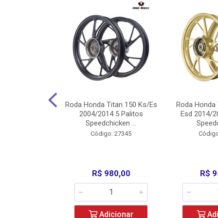
Carenagens E
Roda Honda Titan 150 Ks/Es
Roda Honda 
Titan 150 2004
2004/2014 5 Palitos
Esd 2014/20
/Fan ...
Speedchicken ...
Speedc
o: 30714
Código: 27345
Código
200,00
R$ 980,00
R$ 9
icionar
Adicionar
Adi