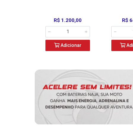
390,00
R$ 1.200,00
R$ 6
icionar
Adicionar
Adi