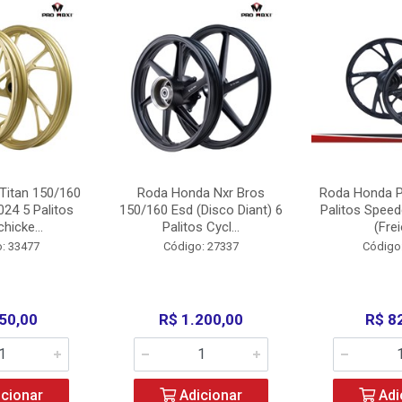
Titan 150/160
Roda Honda Nxr Bros
Roda Honda P
24 5 Palitos
150/160 Esd (Disco Diant) 6
Palitos Speed
hicke...
Palitos Cycl...
(Frei
: 33477
Código: 27337
Código
50,00
R$ 1.200,00
R$ 8
cionar
Adicionar
Adi