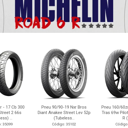
r - 17 Cb 300
Pneu 90/90-19 Nxr Bros
Pneu 160/60zr
Street 2 66s
Diant Anakee Street Lev 52p
Tras 69w Pilot
ess) ...
(Tubeless...
R (
: 35099
Código: 35102
Código