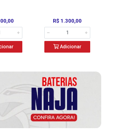
000,00
R$ 1.300,00
R$ 39
cionar
Adicionar
Adic