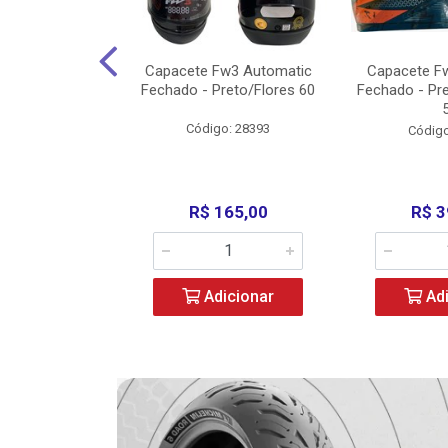
3 X Open Eagle
Capacete Fw3 Automatic
Capacete F
l/Amarelo - 58
Fechado - Preto/Flores 60
Fechado - Pr
o: 36734
Código: 28393
Código
279,00
R$ 165,00
R$ 3
icionar
Adicionar
Adi