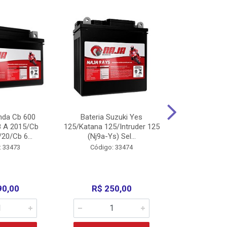
nda Cb 600
Bateria Suzuki Yes
Bateria
8 A 2015/Cb
125/Katana 125/Intruder 125
Xtz125/Crypto
20/Cb 6...
(Nj9a-Ys) Sel...
110/Super 1
: 33473
Código: 33474
Código:
90,00
R$ 250,00
R$ 17