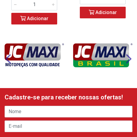
Adicionar
Adicionar
Cadastre-se para receber nossas ofertas!