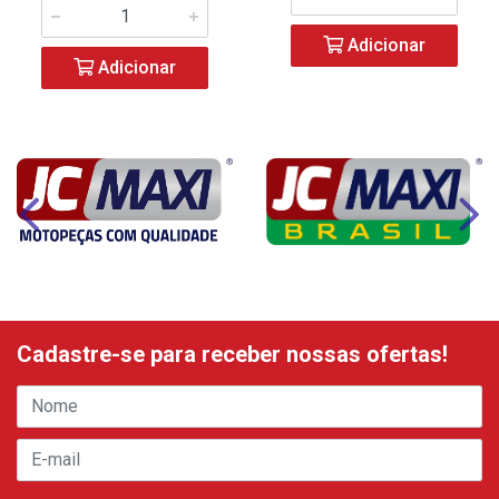
Adicionar
Adicionar
Cadastre-se para receber nossas ofertas!