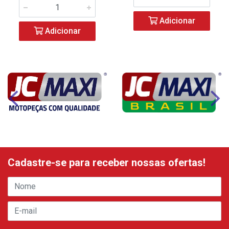
Adicionar
Adicionar
Cadastre-se para receber nossas ofertas!