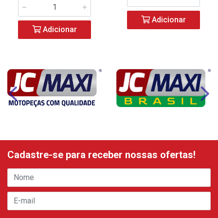
Adicionar
Adicionar
Cadastre-se para receber nossas ofertas!