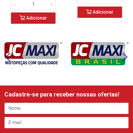
Adicionar
Adicionar
Cadastre-se para receber nossas ofertas!