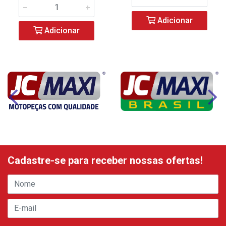
Adicionar
Adicionar
Cadastre-se para receber nossas ofertas!