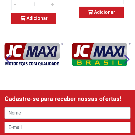
Adicionar
Adicionar
Cadastre-se para receber nossas ofertas!