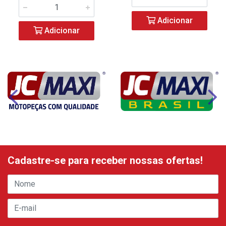
Adicionar
Adicionar
Cadastre-se para receber nossas ofertas!