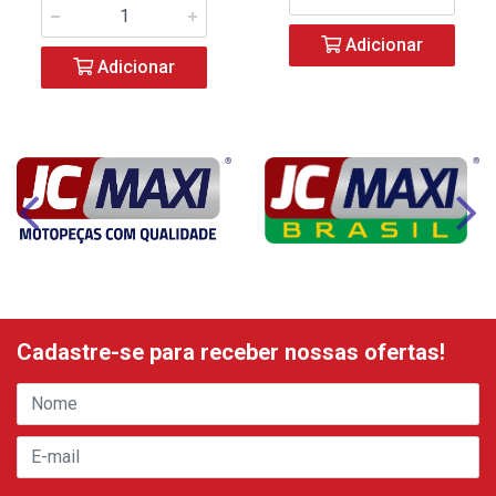
Adicionar
Adicionar
Cadastre-se para receber nossas ofertas!