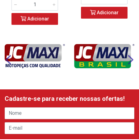
Adicionar
Adicionar
Cadastre-se para receber nossas ofertas!