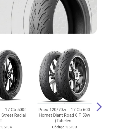
 - 17 Cb 500f
Pneu 120/70zr - 17 Cb 600
Pneu 90/90-
 Street Radial
Hornet Diant Road 6 F 58w
125/150/160 Y
T...
(Tubeles...
Tras Pil
: 35134
Código: 35138
Código: