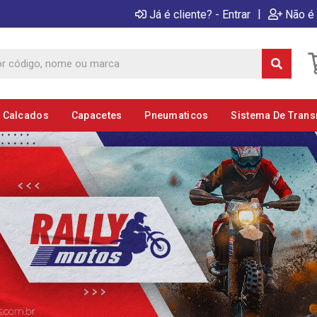
|
Já é cliente? - Entrar
Não é 
E Calcados
Capacetes
Pneumaticos
Sistema De Tran