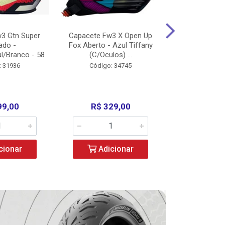
3 Gtn Super
Capacete Fw3 X Open Up
Capacete F
ado -
Fox Aberto - Azul Tiffany
Fechado -
l/Branco - 58
(C/Oculos) ...
(C/Oculo
: 31936
Código: 34745
Código:
99,00
R$ 329,00
R$ 52
cionar
Adicionar
Adic