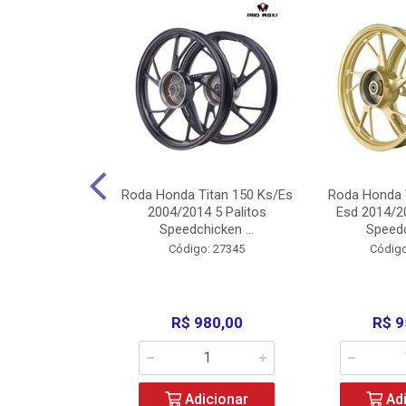
Carenagens E
Roda Honda Titan 150 Ks/Es
Roda Honda 
Titan 150 2004
2004/2014 5 Palitos
Esd 2014/20
/Fan ...
Speedchicken ...
Speedc
o: 30714
Código: 27345
Código
200,00
R$ 980,00
R$ 9
icionar
Adicionar
Adi