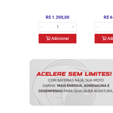
390,00
R$ 1.200,00
R$ 6
icionar
Adicionar
Adi