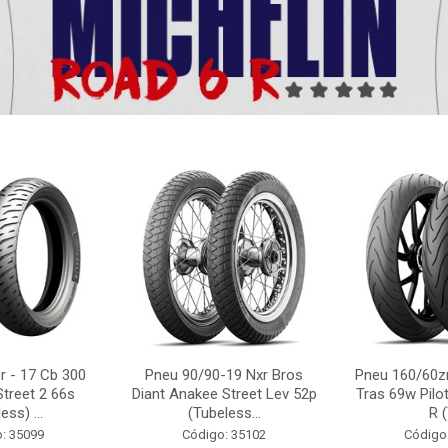
r - 17 Cb 300
Pneu 90/90-19 Nxr Bros
Pneu 160/60zr
Street 2 66s
Diant Anakee Street Lev 52p
Tras 69w Pilot
ess) ...
(Tubeless...
R (
: 35099
Código: 35102
Código