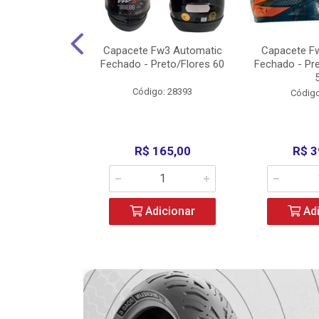
w3 X Open 43
Capacete Fw3 Automatic
Capacete F
ermelho/Verde
Fechado - Preto/Flores 60
Fechado - Pr
los) - ...
Código: 28393
o: 36246
Código
329,00
R$ 165,00
R$ 3
icionar
Adicionar
Adi