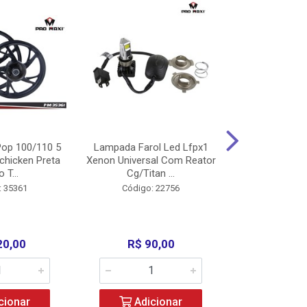
op 100/110 5
Lampada Farol Led Lfpx1
Manopla Pro M
chicken Preta
Xenon Universal Com Reator
Mpx1 Alum
o T...
Cg/Titan ...
Bros/Xre/
: 35361
Código: 22756
Código:
20,00
R$ 90,00
R$ 4
cionar
Adicionar
Adic