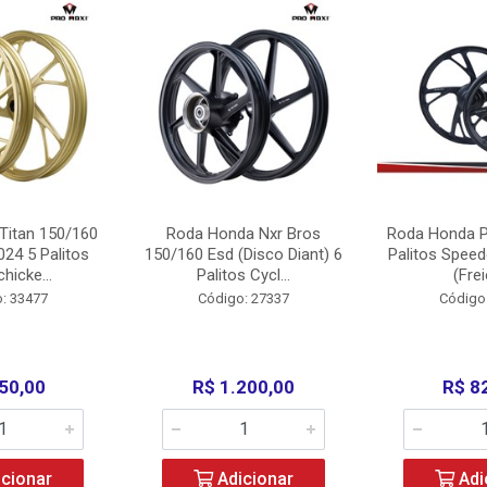
Titan 150/160
Roda Honda Nxr Bros
Roda Honda P
24 5 Palitos
150/160 Esd (Disco Diant) 6
Palitos Speed
hicke...
Palitos Cycl...
(Frei
: 33477
Código: 27337
Código
50,00
R$ 1.200,00
R$ 8
cionar
Adicionar
Adi