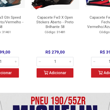
w3 Gtn Speed
Capacete Fw3 X Open
Capacete Fw
eto/Vermelho -
Stickers Aberto - Preto
Fech
58
Brilhante 58
Vermelho/Azu
: 31461
Código: 31481
Código
99,00
R$ 279,00
R$ 3
cionar
Adicionar
Adi