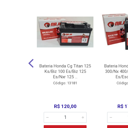
nda Cg Titan
Bateria Honda Cg Titan 125
Bateria Hon
150/160
Ks/Biz 100 Es/Biz 125
300/Nx 400/
/Fan 125 200...
Es/Nxr 125 ...
Es/Esd
o: 5317
Código: 13181
Código
135,00
R$ 120,00
R$ 1