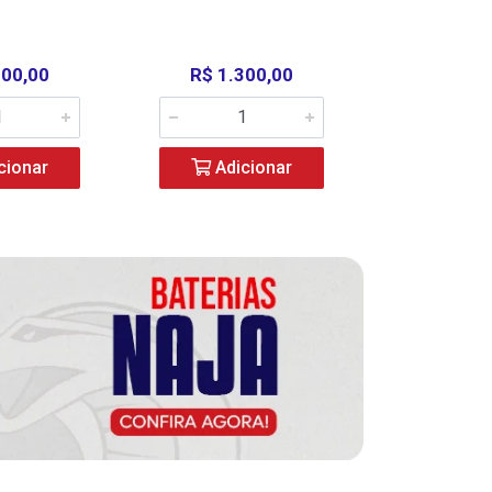
000,00
R$ 1.300,00
R$ 39
cionar
Adicionar
Adic