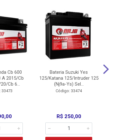
nda Cb 600
Bateria Suzuki Yes
Bateria
8 A 2015/Cb
125/Katana 125/Intruder 125
Xtz125/Crypto
20/Cb 6...
(Nj9a-Ys) Sel...
110/Super 1
: 33473
Código: 33474
Código:
90,00
R$ 250,00
R$ 17