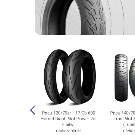
-18 Cg/Titan
Pneu 120/70zr - 17 Cb 600
Pneu 140/70
 Ybr/Fazer 150
Hornet Diant Pilot Power 2ct
Tras Pilot 
Pilot ...
F 58w...
(Tubel
o: 35350
Código: 35032
Código