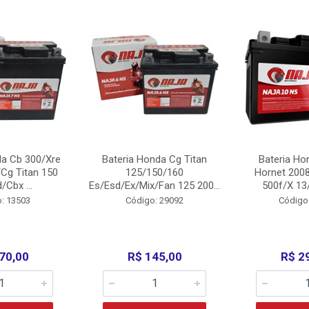
da Cb 300/Xre
Bateria Honda Cg Titan
Bateria Ho
Cg Titan 150
125/150/160
Hornet 200
/Cbx ...
Es/Esd/Ex/Mix/Fan 125 200...
500f/X 13/
: 13503
Código: 29092
Código
70,00
R$ 145,00
R$ 2