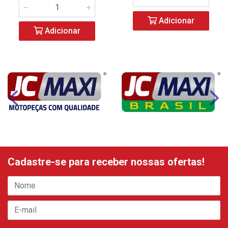
Adicionar
Adicionar
Cadastre-se para receber nossas ofertas!