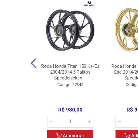
Carenagens E
Roda Honda Titan 150 Ks/Es
Roda Honda 
Titan 150 2004
2004/2014 5 Palitos
Esd 2014/20
/Fan ...
Speedchicken ...
Speedc
o: 30714
Código: 27345
Código
200,00
R$ 980,00
R$ 9
icionar
Adicionar
Adi