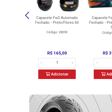
w3 X Open 43
Capacete Fw3 Automatic
Capacete F
ermelho/Verde
Fechado - Preto/Flores 60
Fechado - Pr
los) - ...
Código: 28393
o: 36246
Código
329,00
R$ 165,00
R$ 3
icionar
Adicionar
Adi