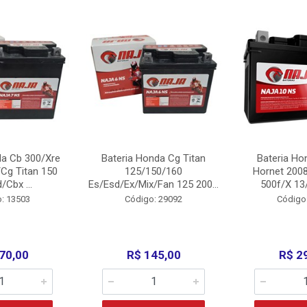
da Cb 300/Xre
Bateria Honda Cg Titan
Bateria Ho
Cg Titan 150
125/150/160
Hornet 200
/Cbx ...
Es/Esd/Ex/Mix/Fan 125 200...
500f/X 13/
: 13503
Código: 29092
Código
70,00
R$ 145,00
R$ 2