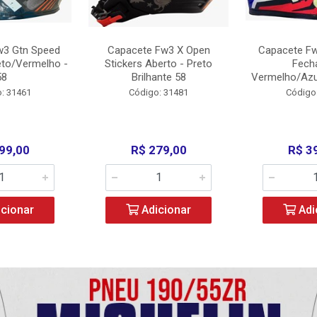
w3 Gtn Speed
Capacete Fw3 X Open
Capacete Fw
eto/Vermelho -
Stickers Aberto - Preto
Fech
58
Brilhante 58
Vermelho/Azu
: 31461
Código: 31481
Código
99,00
R$ 279,00
R$ 3
cionar
Adicionar
Adi