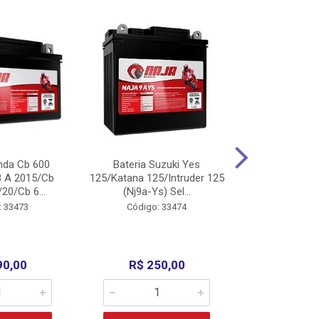
nda Cb 600
Bateria Suzuki Yes
Bateria
8 A 2015/Cb
125/Katana 125/Intruder 125
Xtz125/Crypto
20/Cb 6...
(Nj9a-Ys) Sel...
110/Super 1
: 33473
Código: 33474
Código:
90,00
R$ 250,00
R$ 17