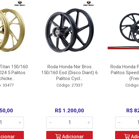
Titan 150/160
Roda Honda Nxr Bros
Roda Honda P
24 5 Palitos
150/160 Esd (Disco Diant) 6
Palitos Speed
hicke...
Palitos Cycl...
(Frei
: 33477
Código: 27337
Código
50,00
R$ 1.200,00
R$ 8
cionar
Adicionar
Adi