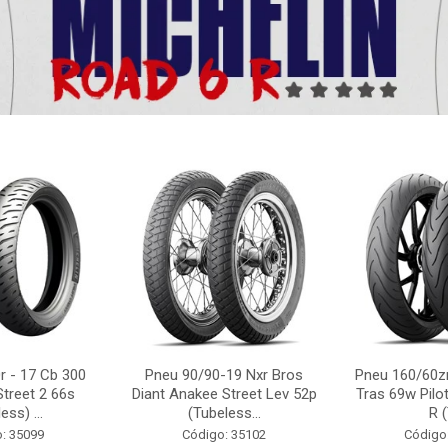
r - 17 Cb 300
Pneu 90/90-19 Nxr Bros
Pneu 160/60zr
Street 2 66s
Diant Anakee Street Lev 52p
Tras 69w Pilot
ess) ...
(Tubeless...
R (
: 35099
Código: 35102
Código