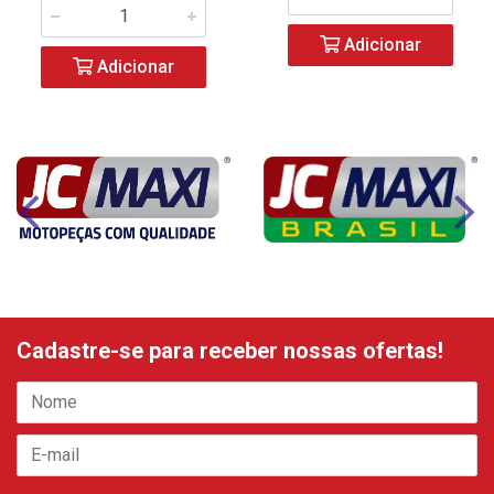
Adicionar
Adicionar
Cadastre-se para receber nossas ofertas!