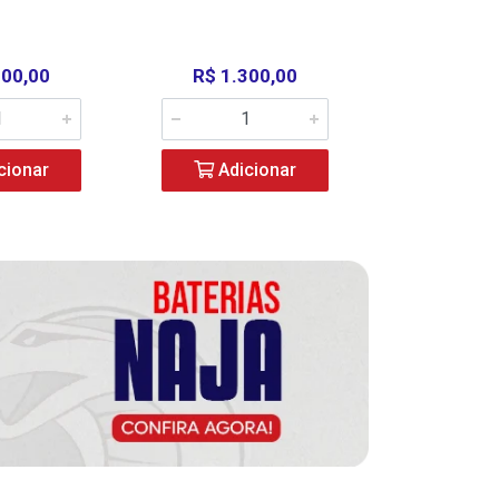
000,00
R$ 1.300,00
R$ 39
cionar
Adicionar
Adic