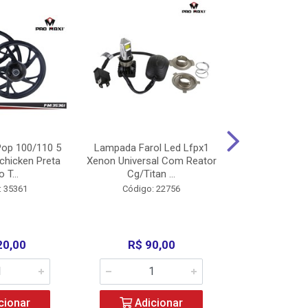
op 100/110 5
Lampada Farol Led Lfpx1
Manopla Pro M
chicken Preta
Xenon Universal Com Reator
Mpx1 Alum
o T...
Cg/Titan ...
Bros/Xre/
: 35361
Código: 22756
Código:
20,00
R$ 90,00
R$ 4
cionar
Adicionar
Adic