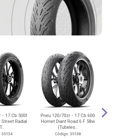
 - 17 Cb 500f
Pneu 120/70zr - 17 Cb 600
Pneu 90/90-
 Street Radial
Hornet Diant Road 6 F 58w
125/150/160 Y
T...
(Tubeles...
Tras Pil
: 35134
Código: 35138
Código: