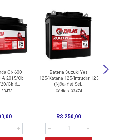
nda Cb 600
Bateria Suzuki Yes
Bateria
8 A 2015/Cb
125/Katana 125/Intruder 125
Xtz125/Crypto
20/Cb 6...
(Nj9a-Ys) Sel...
110/Super 1
: 33473
Código: 33474
Código:
90,00
R$ 250,00
R$ 17