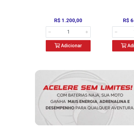
390,00
R$ 1.200,00
R$ 6
icionar
Adicionar
Adi