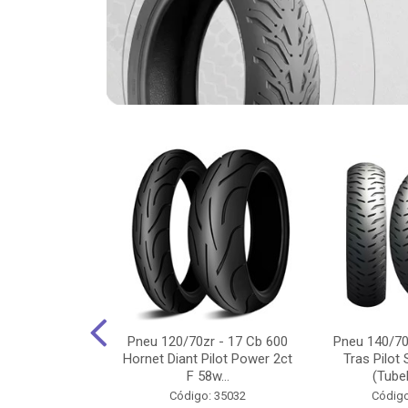
-18 Cg/Titan
Pneu 120/70zr - 17 Cb 600
Pneu 140/70
 Ybr/Fazer 150
Hornet Diant Pilot Power 2ct
Tras Pilot 
Pilot ...
F 58w...
(Tubel
o: 35350
Código: 35032
Código