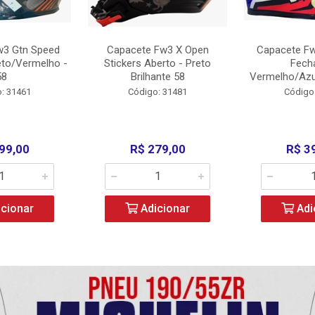
w3 Gtn Speed
Capacete Fw3 X Open
Capacete Fw
eto/Vermelho -
Stickers Aberto - Preto
Fech
58
Brilhante 58
Vermelho/Azu
: 31461
Código: 31481
Código
99,00
R$ 279,00
R$ 3
cionar
Adicionar
Adi