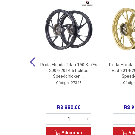
Carenagens E
Roda Honda Titan 150 Ks/Es
Roda Honda 
Titan 150 2004
2004/2014 5 Palitos
Esd 2014/20
/Fan ...
Speedchicken ...
Speedc
o: 30714
Código: 27345
Código
200,00
R$ 980,00
R$ 9
icionar
Adicionar
Adi