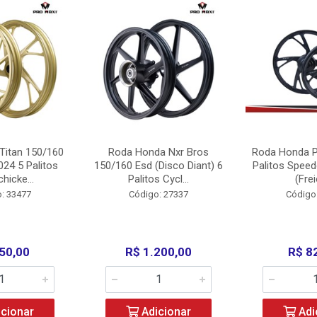
Titan 150/160
Roda Honda Nxr Bros
Roda Honda P
24 5 Palitos
150/160 Esd (Disco Diant) 6
Palitos Speed
hicke...
Palitos Cycl...
(Frei
: 33477
Código: 27337
Código
50,00
R$ 1.200,00
R$ 8
cionar
Adicionar
Adi