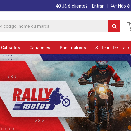
|
Já é cliente? - Entrar
Não é 
E Calcados
Capacetes
Pneumaticos
Sistema De Tran