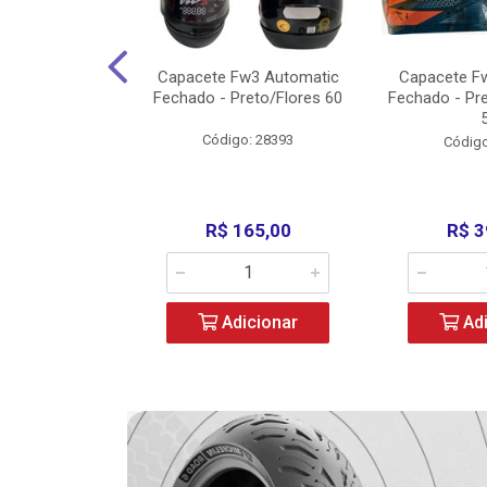
w3 X Open 43
Capacete Fw3 Automatic
Capacete F
ermelho/Verde
Fechado - Preto/Flores 60
Fechado - Pr
los) - ...
Código: 28393
o: 36246
Código
329,00
R$ 165,00
R$ 3
icionar
Adicionar
Adi