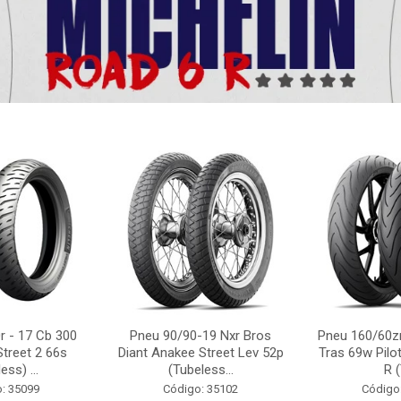
r - 17 Cb 300
Pneu 90/90-19 Nxr Bros
Pneu 160/60zr
Street 2 66s
Diant Anakee Street Lev 52p
Tras 69w Pilot
ess) ...
(Tubeless...
R (
: 35099
Código: 35102
Código