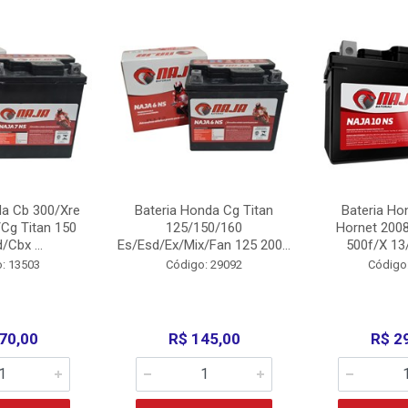
da Cb 300/Xre
Bateria Honda Cg Titan
Bateria Ho
Cg Titan 150
125/150/160
Hornet 200
/Cbx ...
Es/Esd/Ex/Mix/Fan 125 200...
500f/X 13/
: 13503
Código: 29092
Código
70,00
R$ 145,00
R$ 2