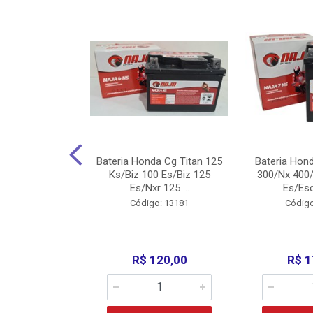
nda Cg Titan
Bateria Honda Cg Titan 125
Bateria Hon
150/160
Ks/Biz 100 Es/Biz 125
300/Nx 400/
/Fan 125 200...
Es/Nxr 125 ...
Es/Esd
o: 5317
Código: 13181
Código
135,00
R$ 120,00
R$ 1