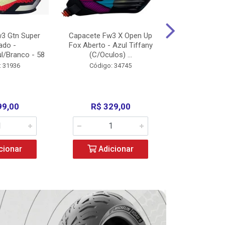
3 Gtn Super
Capacete Fw3 X Open Up
Capacete F
ado -
Fox Aberto - Azul Tiffany
Fechado -
l/Branco - 58
(C/Oculos) ...
(C/Oculo
: 31936
Código: 34745
Código:
99,00
R$ 329,00
R$ 52
cionar
Adicionar
Adic