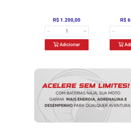
390,00
R$ 1.200,00
R$ 6
icionar
Adicionar
Adi