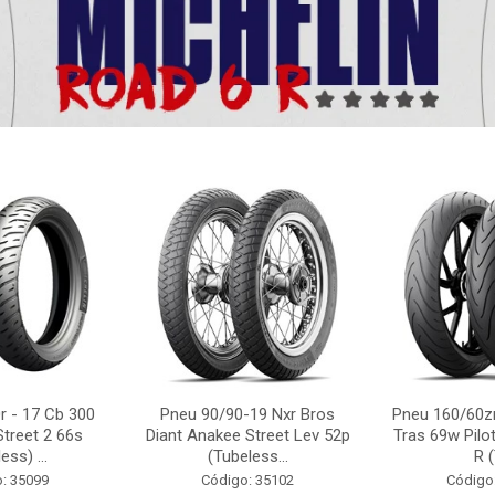
r - 17 Cb 300
Pneu 90/90-19 Nxr Bros
Pneu 160/60zr
Street 2 66s
Diant Anakee Street Lev 52p
Tras 69w Pilot
ess) ...
(Tubeless...
R (
: 35099
Código: 35102
Código