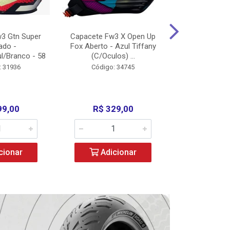
3 Gtn Super
Capacete Fw3 X Open Up
Capacete F
ado -
Fox Aberto - Azul Tiffany
Fechado -
l/Branco - 58
(C/Oculos) ...
(C/Oculo
: 31936
Código: 34745
Código:
99,00
R$ 329,00
R$ 52
cionar
Adicionar
Adic