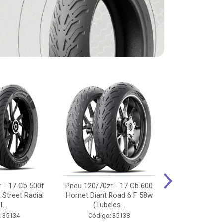
 - 17 Cb 500f
Pneu 120/70zr - 17 Cb 600
Pneu 90/90-
 Street Radial
Hornet Diant Road 6 F 58w
125/150/160 Y
T...
(Tubeles...
Tras Pil
: 35134
Código: 35138
Código: