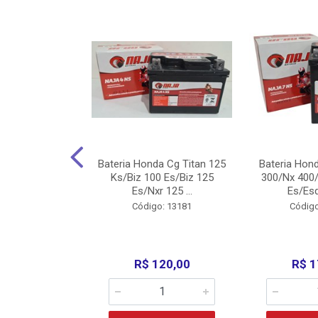
nda Cg Titan
Bateria Honda Cg Titan 125
Bateria Hon
150/160
Ks/Biz 100 Es/Biz 125
300/Nx 400/
/Fan 125 200...
Es/Nxr 125 ...
Es/Esd
o: 5317
Código: 13181
Código
135,00
R$ 120,00
R$ 1