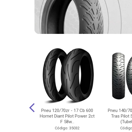
-18 Cg/Titan
Pneu 120/70zr - 17 Cb 600
Pneu 140/70
 Ybr/Fazer 150
Hornet Diant Pilot Power 2ct
Tras Pilot 
Pilot ...
F 58w...
(Tubel
o: 35350
Código: 35032
Código