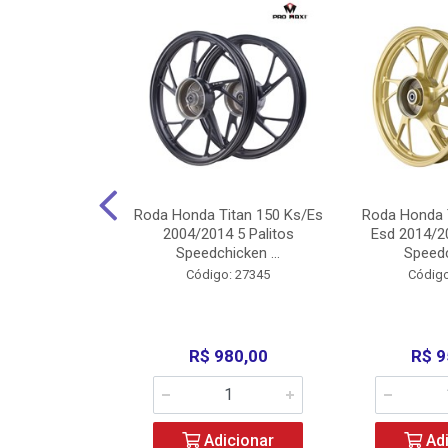
Carenagens E
Roda Honda Titan 150 Ks/Es
Roda Honda 
Titan 150 2004
2004/2014 5 Palitos
Esd 2014/20
/Fan ...
Speedchicken ...
Speedc
o: 30714
Código: 27345
Código
200,00
R$ 980,00
R$ 9
icionar
Adicionar
Adi