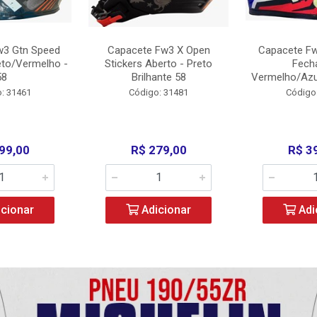
w3 Gtn Speed
Capacete Fw3 X Open
Capacete Fw
eto/Vermelho -
Stickers Aberto - Preto
Fech
58
Brilhante 58
Vermelho/Azu
: 31461
Código: 31481
Código
99,00
R$ 279,00
R$ 3
cionar
Adicionar
Adi