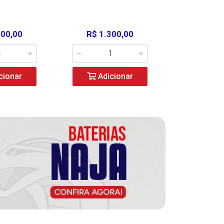
000,00
R$ 1.300,00
R$ 39
cionar
Adicionar
Adic