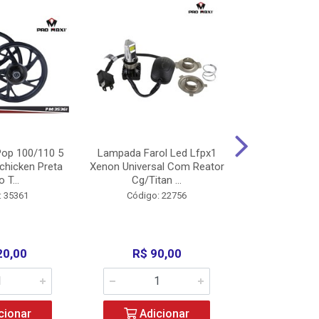
op 100/110 5
Lampada Farol Led Lfpx1
Manopla Pro M
chicken Preta
Xenon Universal Com Reator
Mpx1 Alum
o T...
Cg/Titan ...
Bros/Xre/
: 35361
Código: 22756
Código:
20,00
R$ 90,00
R$ 4
cionar
Adicionar
Adic