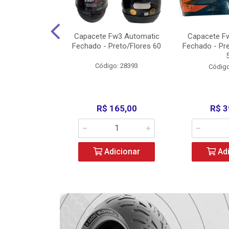
w3 X Open 43
Capacete Fw3 Automatic
Capacete F
ermelho/Verde
Fechado - Preto/Flores 60
Fechado - Pr
los) - ...
Código: 28393
o: 36246
Código
329,00
R$ 165,00
R$ 3
icionar
Adicionar
Adi