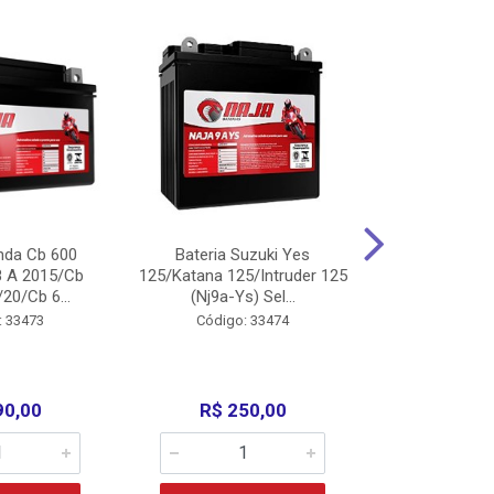
nda Cb 600
Bateria Suzuki Yes
Bateria
8 A 2015/Cb
125/Katana 125/Intruder 125
Xtz125/Crypto
20/Cb 6...
(Nj9a-Ys) Sel...
110/Super 1
: 33473
Código: 33474
Código:
90,00
R$ 250,00
R$ 17