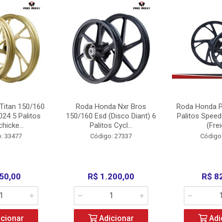
Titan 150/160
Roda Honda Nxr Bros
Roda Honda P
24 5 Palitos
150/160 Esd (Disco Diant) 6
Palitos Speed
hicke...
Palitos Cycl...
(Frei
: 33477
Código: 27337
Código
50,00
R$ 1.200,00
R$ 8
cionar
Adicionar
Adi