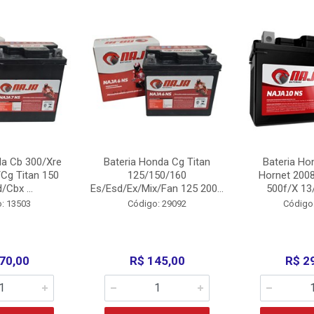
da Cb 300/Xre
Bateria Honda Cg Titan
Bateria Ho
Cg Titan 150
125/150/160
Hornet 200
/Cbx ...
Es/Esd/Ex/Mix/Fan 125 200...
500f/X 13/
: 13503
Código: 29092
Código
70,00
R$ 145,00
R$ 2