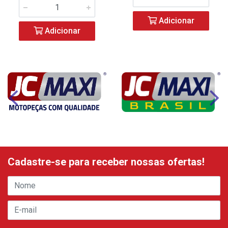
Adicionar
Adicionar
Cadastre-se para receber nossas ofertas!