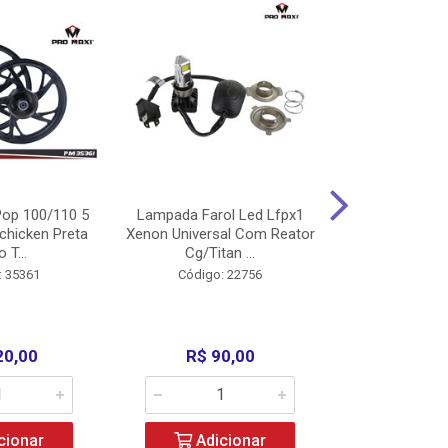
op 100/110 5
Lampada Farol Led Lfpx1
Manopla Pro M
chicken Preta
Xenon Universal Com Reator
Mpx1 Alum
o T...
Cg/Titan ...
Bros/Xre/
: 35361
Código: 22756
Código:
20,00
R$ 90,00
R$ 4
cionar
Adicionar
Adic