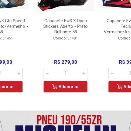
w3 Gtn Speed
Capacete Fw3 X Open
Capacete Fw
eto/Vermelho -
Stickers Aberto - Preto
Fech
58
Brilhante 58
Vermelho/Azu
: 31461
Código: 31481
Código
99,00
R$ 279,00
R$ 3
cionar
Adicionar
Adi