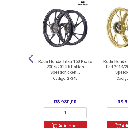
Carenagens E
Roda Honda Titan 150 Ks/Es
Roda Honda 
Titan 150 2004
2004/2014 5 Palitos
Esd 2014/20
/Fan ...
Speedchicken ...
Speedc
o: 30714
Código: 27345
Código
200,00
R$ 980,00
R$ 9
icionar
Adicionar
Adi