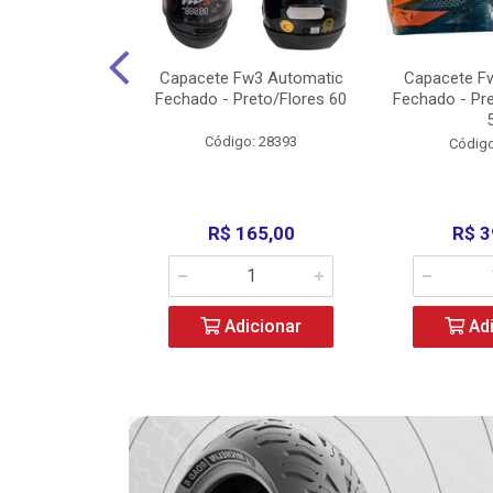
w3 X Open 43
Capacete Fw3 Automatic
Capacete F
ermelho/Verde
Fechado - Preto/Flores 60
Fechado - Pr
los) - ...
Código: 28393
o: 36246
Código
329,00
R$ 165,00
R$ 3
icionar
Adicionar
Adi