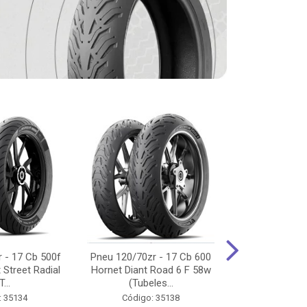
 - 17 Cb 500f
Pneu 120/70zr - 17 Cb 600
Pneu 90/90-
 Street Radial
Hornet Diant Road 6 F 58w
125/150/160 Y
T...
(Tubeles...
Tras Pil
: 35134
Código: 35138
Código: