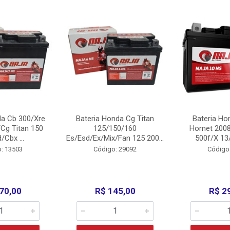
da Cb 300/Xre
Bateria Honda Cg Titan
Bateria Ho
Cg Titan 150
125/150/160
Hornet 200
/Cbx ...
Es/Esd/Ex/Mix/Fan 125 200...
500f/X 13/
: 13503
Código: 29092
Código
70,00
R$ 145,00
R$ 2