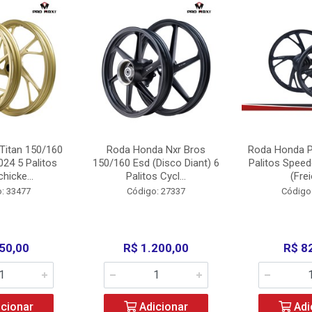
Titan 150/160
Roda Honda Nxr Bros
Roda Honda P
24 5 Palitos
150/160 Esd (Disco Diant) 6
Palitos Speed
hicke...
Palitos Cycl...
(Frei
: 33477
Código: 27337
Código
50,00
R$ 1.200,00
R$ 8
cionar
Adicionar
Adi