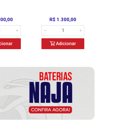
000,00
R$ 1.300,00
R$ 39
cionar
Adicionar
Adic