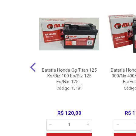
nda Cg Titan
Bateria Honda Cg Titan 125
Bateria Hon
150/160
Ks/Biz 100 Es/Biz 125
300/Nx 400/
/Fan 125 200...
Es/Nxr 125 ...
Es/Esd
o: 5317
Código: 13181
Código
135,00
R$ 120,00
R$ 1