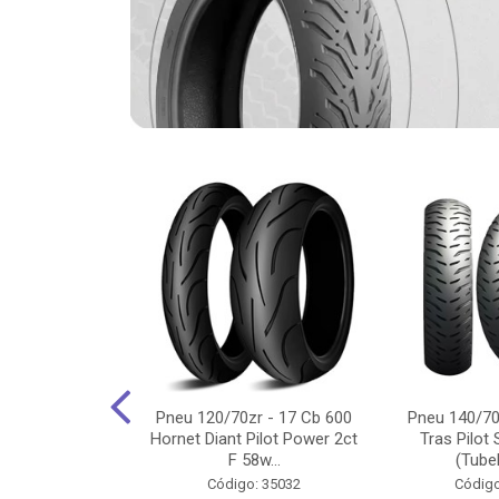
-18 Cg/Titan
Pneu 120/70zr - 17 Cb 600
Pneu 140/70
 Ybr/Fazer 150
Hornet Diant Pilot Power 2ct
Tras Pilot 
Pilot ...
F 58w...
(Tubel
o: 35350
Código: 35032
Código