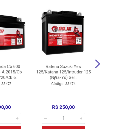
nda Cb 600
Bateria Suzuki Yes
Bateria
8 A 2015/Cb
125/Katana 125/Intruder 125
Xtz125/Crypto
20/Cb 6...
(Nj9a-Ys) Sel...
110/Super 1
: 33473
Código: 33474
Código:
90,00
R$ 250,00
R$ 17