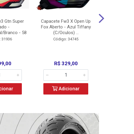
3 Gtn Super
Capacete Fw3 X Open Up
Capacete F
ado -
Fox Aberto - Azul Tiffany
Fechado -
l/Branco - 58
(C/Oculos) ...
(C/Oculo
: 31936
Código: 34745
Código:
99,00
R$ 329,00
R$ 52
cionar
Adicionar
Adic