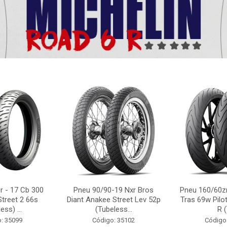
r - 17 Cb 300
Pneu 90/90-19 Nxr Bros
Pneu 160/60zr
Street 2 66s
Diant Anakee Street Lev 52p
Tras 69w Pilot
ess) ...
(Tubeless...
R (
: 35099
Código: 35102
Código