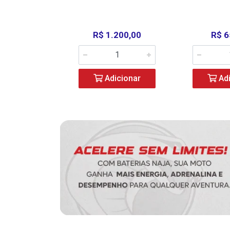
390,00
R$ 1.200,00
R$ 6
icionar
Adicionar
Adi