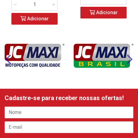
Adicionar
Adicionar
Cadastre-se para receber nossas ofertas!