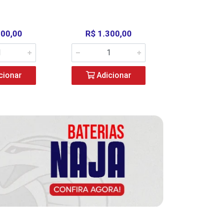
000,00
R$ 1.300,00
R$ 39
cionar
Adicionar
Adic