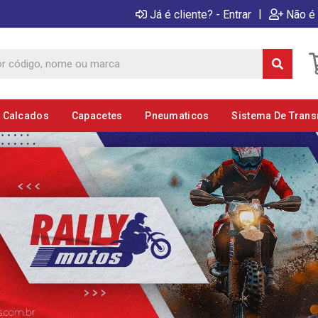
|
Já é cliente? - Entrar
Não é 
E Calcados
Capacetes
Pneumaticos
Sistema De Tran