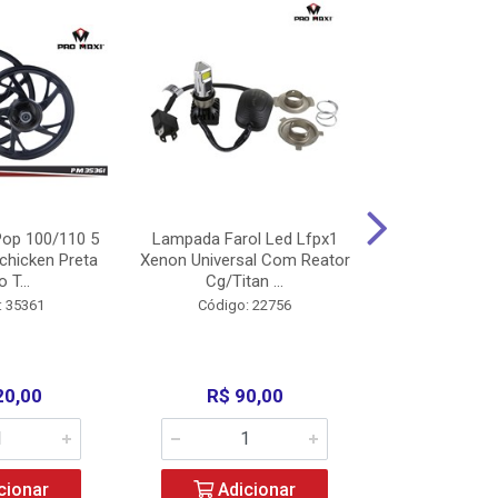
op 100/110 5
Lampada Farol Led Lfpx1
Manopla Pro M
chicken Preta
Xenon Universal Com Reator
Mpx1 Alum
o T...
Cg/Titan ...
Bros/Xre/
: 35361
Código: 22756
Código:
20,00
R$ 90,00
R$ 4
cionar
Adicionar
Adic