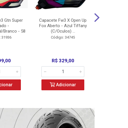
3 Gtn Super
Capacete Fw3 X Open Up
Capacete F
ado -
Fox Aberto - Azul Tiffany
Fechado -
l/Branco - 58
(C/Oculos) ...
(C/Oculo
: 31936
Código: 34745
Código:
99,00
R$ 329,00
R$ 52
cionar
Adicionar
Adic