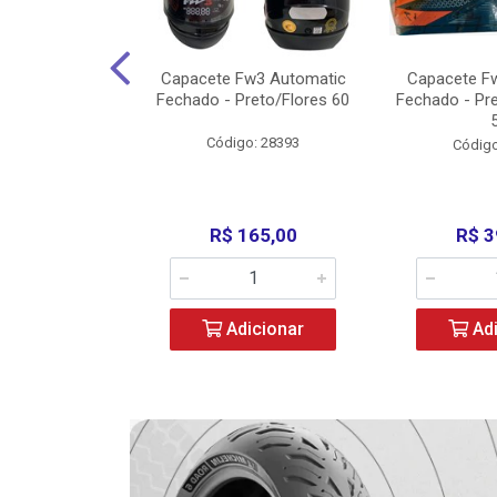
3 X Open Eagle
Capacete Fw3 Automatic
Capacete F
l/Amarelo - 58
Fechado - Preto/Flores 60
Fechado - Pr
o: 36734
Código: 28393
Código
279,00
R$ 165,00
R$ 3
icionar
Adicionar
Adi