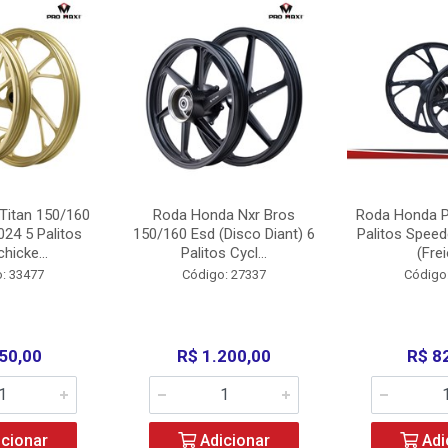
Titan 150/160
Roda Honda Nxr Bros
Roda Honda P
24 5 Palitos
150/160 Esd (Disco Diant) 6
Palitos Speed
hicke...
Palitos Cycl...
(Frei
: 33477
Código: 27337
Código
50,00
R$ 1.200,00
R$ 8
cionar
Adicionar
Adi