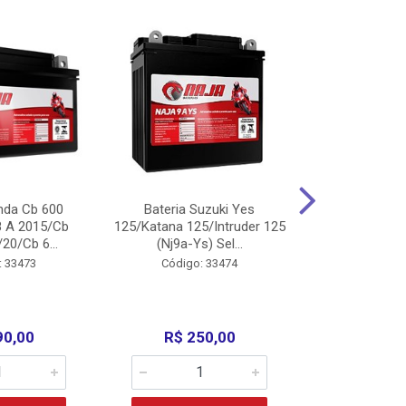
nda Cb 600
Bateria Suzuki Yes
Bateria
8 A 2015/Cb
125/Katana 125/Intruder 125
Xtz125/Crypto
20/Cb 6...
(Nj9a-Ys) Sel...
110/Super 1
: 33473
Código: 33474
Código:
90,00
R$ 250,00
R$ 17