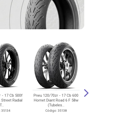
 - 17 Cb 500f
Pneu 120/70zr - 17 Cb 600
Pneu 90/90-
 Street Radial
Hornet Diant Road 6 F 58w
125/150/160 Y
T...
(Tubeles...
Tras Pil
: 35134
Código: 35138
Código: