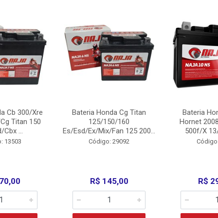
da Cb 300/Xre
Bateria Honda Cg Titan
Bateria Ho
Cg Titan 150
125/150/160
Hornet 200
/Cbx ...
Es/Esd/Ex/Mix/Fan 125 200...
500f/X 13/
: 13503
Código: 29092
Código
70,00
R$ 145,00
R$ 2