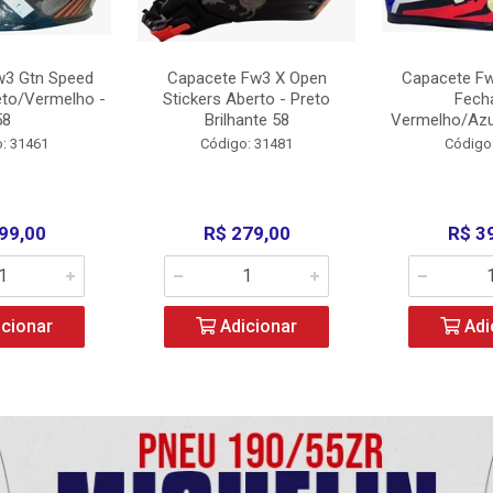
w3 Gtn Speed
Capacete Fw3 X Open
Capacete Fw
eto/Vermelho -
Stickers Aberto - Preto
Fech
58
Brilhante 58
Vermelho/Azu
: 31461
Código: 31481
Código
99,00
R$ 279,00
R$ 3
cionar
Adicionar
Adi