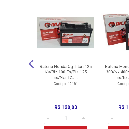
nda Cg Titan
Bateria Honda Cg Titan 125
Bateria Hon
150/160
Ks/Biz 100 Es/Biz 125
300/Nx 400/
/Fan 125 200...
Es/Nxr 125 ...
Es/Esd
o: 5317
Código: 13181
Código
135,00
R$ 120,00
R$ 1