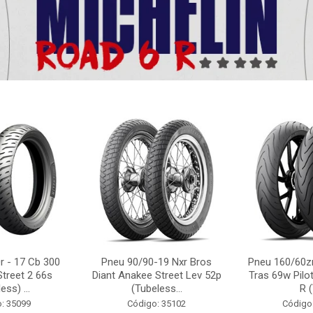
r - 17 Cb 300
Pneu 90/90-19 Nxr Bros
Pneu 160/60zr
Street 2 66s
Diant Anakee Street Lev 52p
Tras 69w Pilot
ess) ...
(Tubeless...
R (
: 35099
Código: 35102
Código