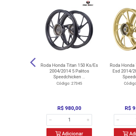
Carenagens E
Roda Honda Titan 150 Ks/Es
Roda Honda 
Titan 150 2004
2004/2014 5 Palitos
Esd 2014/20
/Fan ...
Speedchicken ...
Speedc
o: 30714
Código: 27345
Código
200,00
R$ 980,00
R$ 9
icionar
Adicionar
Adi