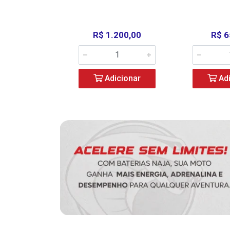
390,00
R$ 1.200,00
R$ 6
icionar
Adicionar
Adi