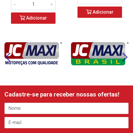
Adicionar
Adicionar
Cadastre-se para receber nossas ofertas!