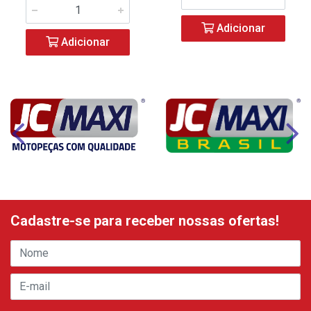
Adicionar
Adicionar
Cadastre-se para receber nossas ofertas!