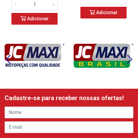
Adicionar
Adicionar
Cadastre-se para receber nossas ofertas!