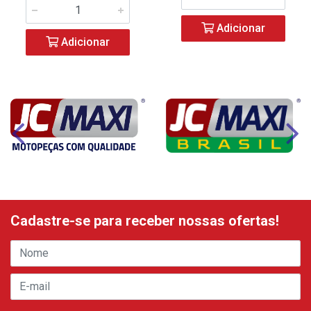
Adicionar
Adicionar
Cadastre-se para receber nossas ofertas!