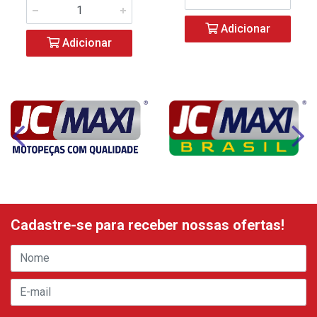
Adicionar
Adicionar
Cadastre-se para receber nossas ofertas!