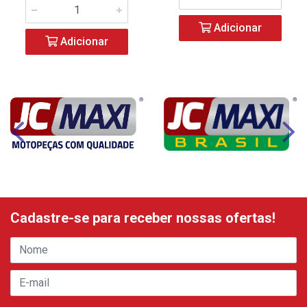
Adicionar
Adicionar
Cadastre-se para receber nossas ofertas!