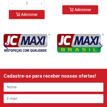
Adicionar
Adicionar
Cadastre-se para receber nossas ofertas!