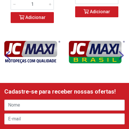
Adicionar
Adicionar
Cadastre-se para receber nossas ofertas!