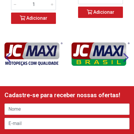
Adicionar
Adicionar
Cadastre-se para receber nossas ofertas!