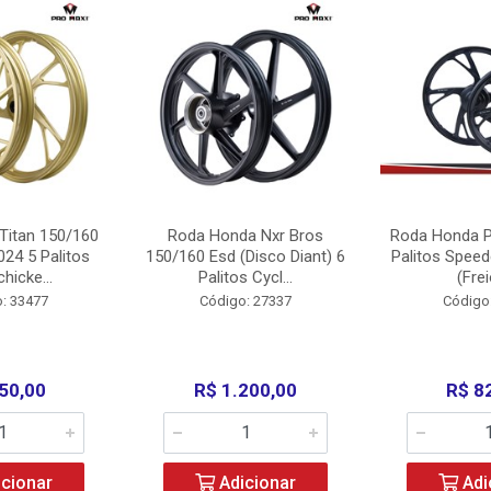
Titan 150/160
Roda Honda Nxr Bros
Roda Honda P
24 5 Palitos
150/160 Esd (Disco Diant) 6
Palitos Speed
hicke...
Palitos Cycl...
(Frei
: 33477
Código: 27337
Código
50,00
R$ 1.200,00
R$ 8
cionar
Adicionar
Adi