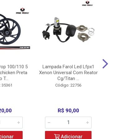
op 100/110 5
Lampada Farol Led Lfpx1
Manopla Pro M
chicken Preta
Xenon Universal Com Reator
Mpx1 Alum
o T...
Cg/Titan ...
Bros/Xre/
: 35361
Código: 22756
Código:
20,00
R$ 90,00
R$ 4
cionar
Adicionar
Adic