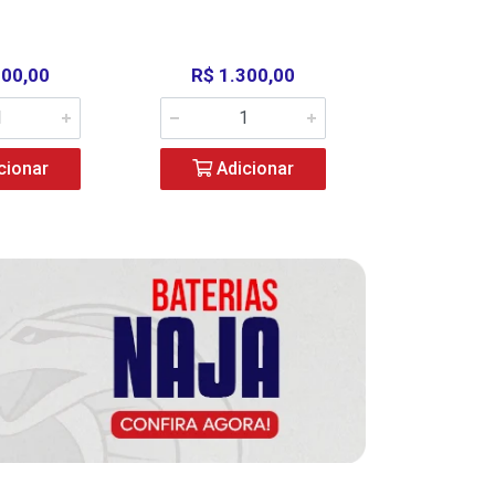
000,00
R$ 1.300,00
R$ 39
cionar
Adicionar
Adic