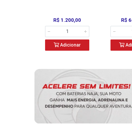
390,00
R$ 1.200,00
R$ 6
icionar
Adicionar
Adi