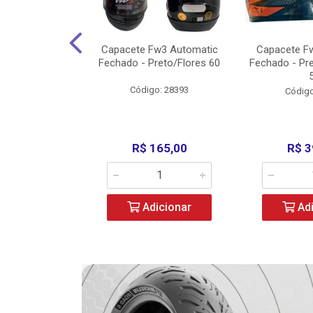
w3 X Open 43
Capacete Fw3 Automatic
Capacete F
ermelho/Verde
Fechado - Preto/Flores 60
Fechado - Pr
los) - ...
Código: 28393
o: 36246
Código
329,00
R$ 165,00
R$ 3
icionar
Adicionar
Adi