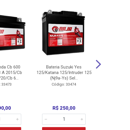
nda Cb 600
Bateria Suzuki Yes
Bateria
8 A 2015/Cb
125/Katana 125/Intruder 125
Xtz125/Crypto
20/Cb 6...
(Nj9a-Ys) Sel...
110/Super 1
: 33473
Código: 33474
Código:
90,00
R$ 250,00
R$ 17