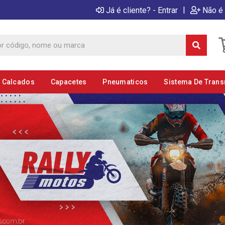
|
Já é cliente? - Entrar
Não é 
E Calcados
Capacetes
Pneumaticos
Sistema De Tran