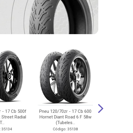
 - 17 Cb 500f
Pneu 120/70zr - 17 Cb 600
Pneu 90/90-
 Street Radial
Hornet Diant Road 6 F 58w
125/150/160 Y
T...
(Tubeles...
Tras Pil
: 35134
Código: 35138
Código: