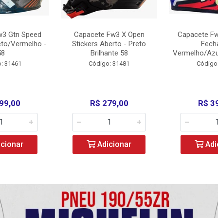
w3 Gtn Speed
Capacete Fw3 X Open
Capacete Fw
eto/Vermelho -
Stickers Aberto - Preto
Fech
58
Brilhante 58
Vermelho/Azu
: 31461
Código: 31481
Código
99,00
R$ 279,00
R$ 3
cionar
Adicionar
Adi