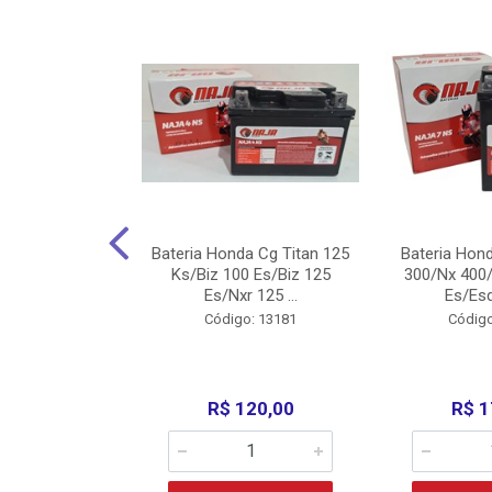
nda Cg Titan
Bateria Honda Cg Titan 125
Bateria Hon
150/160
Ks/Biz 100 Es/Biz 125
300/Nx 400/
/Fan 125 200...
Es/Nxr 125 ...
Es/Esd
o: 5317
Código: 13181
Código
135,00
R$ 120,00
R$ 1