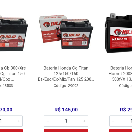
da Cb 300/Xre
Bateria Honda Cg Titan
Bateria Ho
Cg Titan 150
125/150/160
Hornet 200
/Cbx ...
Es/Esd/Ex/Mix/Fan 125 200...
500f/X 13/
: 13503
Código: 29092
Código
70,00
R$ 145,00
R$ 2