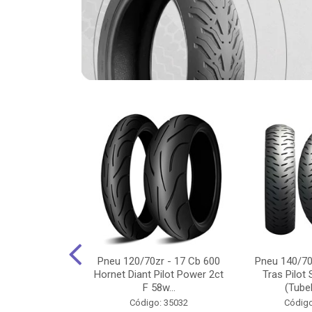
-18 Cg/Titan
Pneu 120/70zr - 17 Cb 600
Pneu 140/70
 Ybr/Fazer 150
Hornet Diant Pilot Power 2ct
Tras Pilot 
Pilot ...
F 58w...
(Tubel
o: 35350
Código: 35032
Código