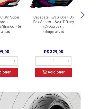
3 Gtn Super
Capacete Fw3 X Open Up
Capacete F
ado -
Fox Aberto - Azul Tiffany
Fechado -
l/Branco - 58
(C/Oculos) ...
(C/Oculo
: 31936
Código: 34745
Código:
99,00
R$ 329,00
R$ 52
cionar
Adicionar
Adic