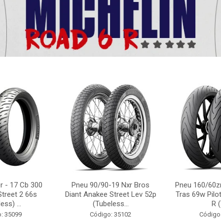
r - 17 Cb 300
Pneu 90/90-19 Nxr Bros
Pneu 160/60zr
Street 2 66s
Diant Anakee Street Lev 52p
Tras 69w Pilot
ess) ...
(Tubeless...
R (
: 35099
Código: 35102
Código