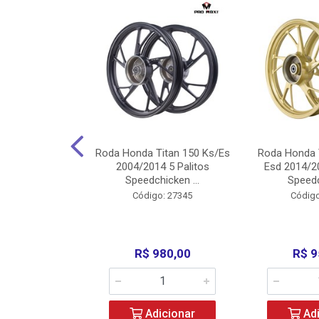
Carenagens E
Roda Honda Titan 150 Ks/Es
Roda Honda 
Titan 150 2004
2004/2014 5 Palitos
Esd 2014/20
/Fan ...
Speedchicken ...
Speedc
o: 30714
Código: 27345
Código
200,00
R$ 980,00
R$ 9
icionar
Adicionar
Adi